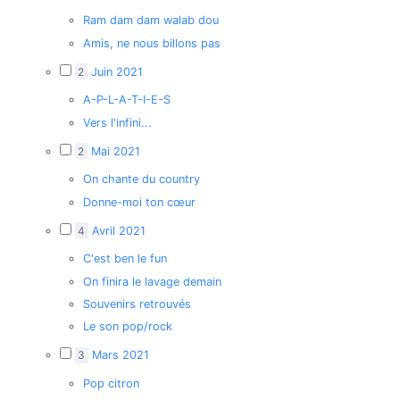
Ram dam dam walab dou
Amis, ne nous billons pas
2
Juin 2021
A-P-L-A-T-I-E-S
Vers l'infini...
2
Mai 2021
On chante du country
Donne-moi ton cœur
4
Avril 2021
C'est ben le fun
On finira le lavage demain
Souvenirs retrouvés
Le son pop/rock
3
Mars 2021
Pop citron