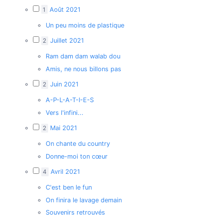
1
Août 2021
Un peu moins de plastique
2
Juillet 2021
Ram dam dam walab dou
Amis, ne nous billons pas
2
Juin 2021
A-P-L-A-T-I-E-S
Vers l'infini...
2
Mai 2021
On chante du country
Donne-moi ton cœur
4
Avril 2021
C'est ben le fun
On finira le lavage demain
Souvenirs retrouvés