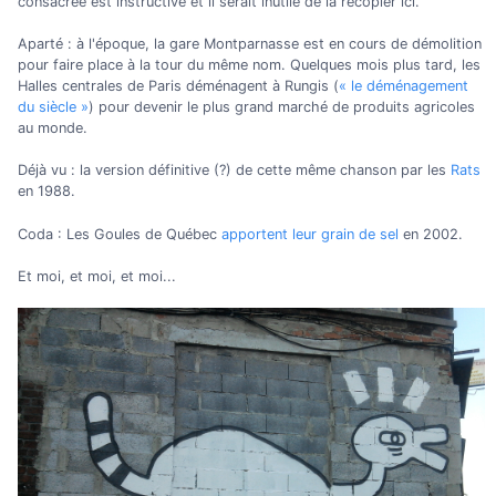
consacrée est instructive et il serait inutile de la recopier ici.
Aparté : à l'époque, la gare Montparnasse est en cours de démolition
pour faire place à la tour du même nom. Quelques mois plus tard, les
Halles centrales de Paris déménagent à Rungis (
« le déménagement
du siècle »
) pour devenir le plus grand marché de produits agricoles
au monde.
Déjà vu : la version définitive (?) de cette même chanson par les
Rats
en 1988.
Coda : Les Goules de Québec
apportent leur grain de sel
en 2002.
Et moi, et moi, et moi...