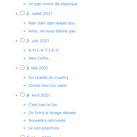
Un peu moins de plastique
2
Juillet 2021
Ram dam dam walab dou
Amis, ne nous billons pas
2
Juin 2021
A-P-L-A-T-I-E-S
Vers l'infini...
2
Mai 2021
On chante du country
Donne-moi ton cœur
4
Avril 2021
C'est ben le fun
On finira le lavage demain
Souvenirs retrouvés
Le son pop/rock